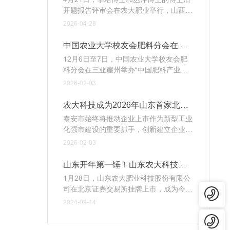
验证，该产品在提升作物光合效能、改善
开题报告评审会在农大肥业举行，山西农
果实品质方面展现出显著效果，为农业提
业大学徐明岗院士，山东农业大学张民教
2026-04-28
质增效提供了新方案。
授、万勇善教授、诸葛玉平院长，山东省
农技推广中心土肥部高霞部长等权威专家
中国农业大学校友会肥料分会在三
齐聚，共同开启农业科研新探索。
亚举办“中国肥料产业高质量发展座
12月6日至7日，中国农业大学校友会肥
谈会” 共绘行业变革与人才培养新蓝
料分会在三亚崖州举办“中国肥料产业高
质量发展座谈会”。
图
2026-02-03
农大科技成为2026年山东首家北交
所上市企业
泰安市始终将推动企业上市作为新型工业
化强市建设的重要抓手，创新建立企业上
市领导包保、赋能团、一函通办、纪企直
2026-02-03
通等工作机制
山东开年第一锤！山东农大科技北
交所上市
1月28日，山东农大肥业科技股份有限公
司在北京证券交易所挂牌上市，成为今年
农大肥业：400-607-1805
山东省首家登陆A股的上市公司。
2024-09-14
联系电话：0538-3529921