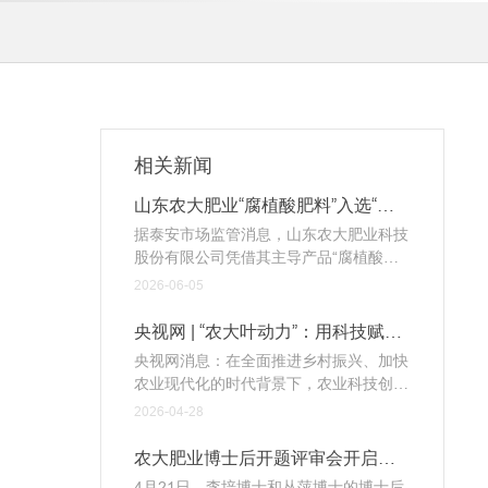
相关新闻
山东农大肥业“腐植酸肥料”入选“泰
好品” 以科技创新驱动绿色农业发展
据泰安市场监管消息，山东农大肥业科技
股份有限公司凭借其主导产品“腐植酸肥
料”入选第一批“泰好品”质量公共品牌，成
2026-06-05
为肥料行业品质标杆。作为国家高新技术
企业，该公司深耕腐植酸肥料领域二十余
央视网 | “农大叶动力”：用科技赋能
年，以科技创新为核心驱动力，致力于为
绿色农业高质量发展
央视网消息：在全面推进乡村振兴、加快
农业提供绿色高效的解决方案。
农业现代化的时代背景下，农业科技创新
正成为推动绿色农业发展的核心动能。山
2026-04-28
东农大肥业科技股份有限公司依托山东农
业大学科研平台，成功研制出新型功能型
农大肥业博士后开题评审会开启农
叶面肥"农大叶动力"，通过田间实验数据
业科研新征程
4月21日，李培博士和丛萍博士的博士后